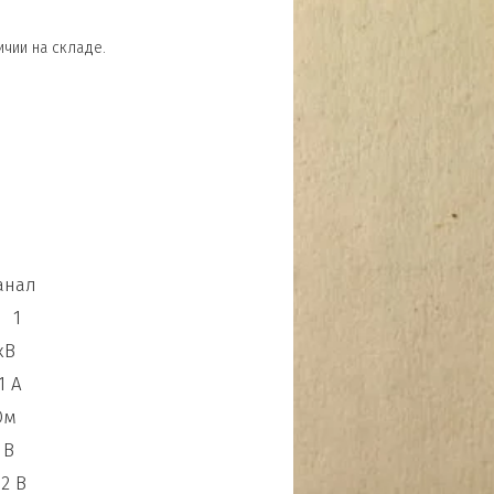
ичии на складе.
нал
 1
1 кВ
.1 A
5 Ом
20 В
к 2 В