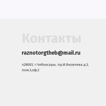
Контакты
raznotorgtheb@mail.ru
428003, г.Чебоксары, пр.И.Яковлева д.3,
пом.3,оф.2