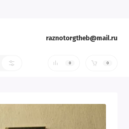
raznotorgtheb@mail.ru
0
0